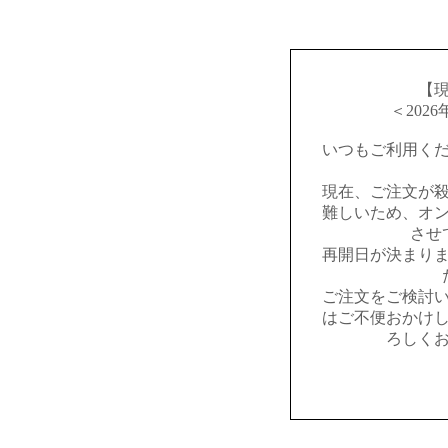
【
＜202
いつもご利用く
現在、ご注文が
難しいため、オ
させ
再開日が決まり
ご注文をご検討
はご不便おかけ
ろしく