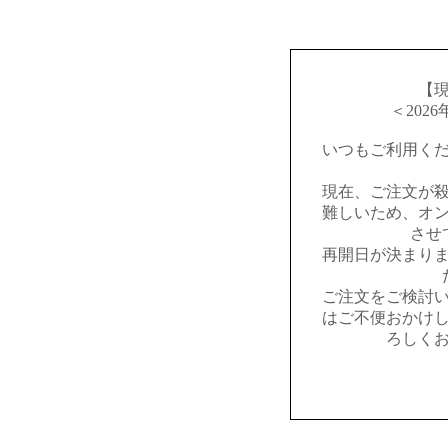
【
＜202
いつもご利用く
現在、ご注文が
難しいため、オ
させ
再開日が決まり
ご注文をご検討
はご不便おかけ
ろしく