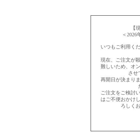
【
＜202
いつもご利用く
現在、ご注文が
難しいため、オ
させ
再開日が決まり
ご注文をご検討
はご不便おかけ
ろしく